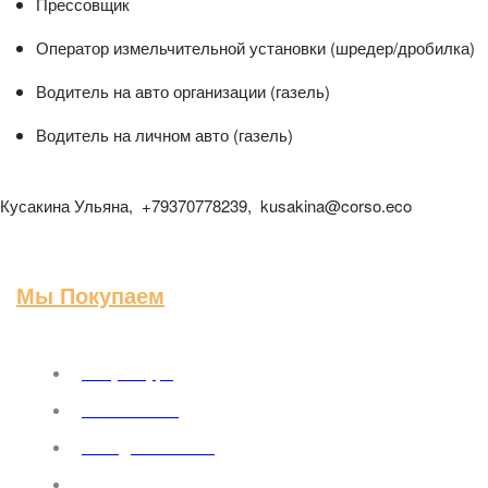
Прессовщик
Оператор измельчительной установки (шредер/дробилка)
Водитель на авто организации (газель)
Водитель на личном авто (газель)
Кусакина Ульяна, +79370778239, kusakina@corso.eco
Мы Покупаем
Макулатура
Металлолом
Отходы пластика
Отходы пленки, полиэтилен