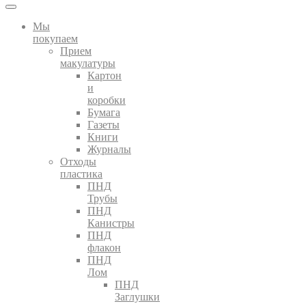
Мы
покупаем
Прием
макулатуры
Картон
и
коробки
Бумага
Газеты
Книги
Журналы
Отходы
пластика
ПНД
Трубы
ПНД
Канистры
ПНД
флакон
ПНД
Лом
ПНД
Заглушки