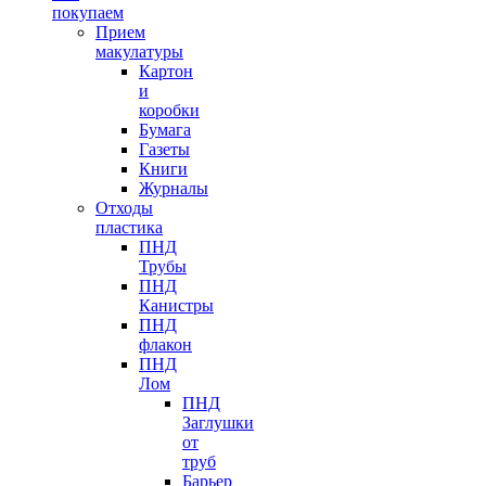
покупаем
Прием
макулатуры
Картон
и
коробки
Бумага
Газеты
Книги
Журналы
Отходы
пластика
ПНД
Трубы
ПНД
Канистры
ПНД
флакон
ПНД
Лом
ПНД
Заглушки
от
труб
Барьер