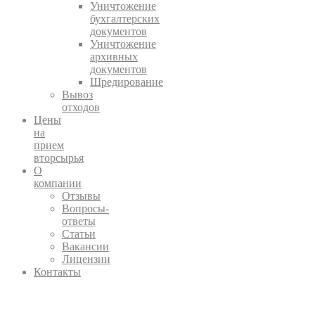
Уничтожение
бухгалтерских
документов
Уничтожение
архивных
документов
Шредирование
Вывоз
отходов
Цены
на
прием
вторсырья
О
компании
Отзывы
Вопросы-
ответы
Статьи
Вакансии
Лицензии
Контакты