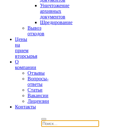
Уничтожение
архивных
документов
Шредирование
Вывоз
отходов
Цены
на
прием
вторсырья
О
компании
Отзывы
Вопросы-
ответы
Статьи
Вакансии
Лицензии
Контакты