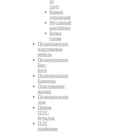
от
труб
Барьер
дорожный
Мусорный
контейнер
Бочка
синяя
Полипропилен
пластиковая
мебель
Полипропилен
Биг-
бэги
Полипропилен
Бамперы
Пластиковые
ящики
Полипропилен
лом
Прием
ПЭТ-
бутылок
ПЭТ
преформа