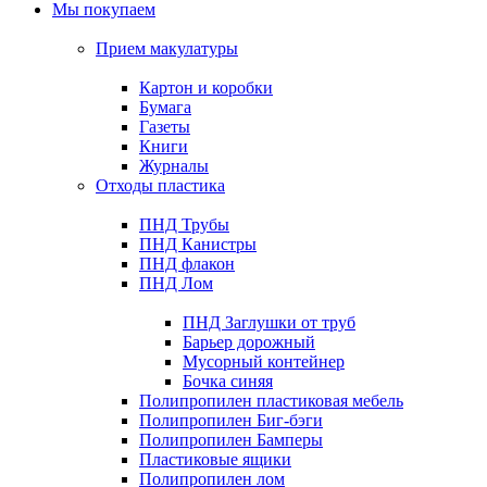
Мы покупаем
Прием макулатуры
Картон и коробки
Бумага
Газеты
Книги
Журналы
Отходы пластика
ПНД Трубы
ПНД Канистры
ПНД флакон
ПНД Лом
ПНД Заглушки от труб
Барьер дорожный
Мусорный контейнер
Бочка синяя
Полипропилен пластиковая мебель
Полипропилен Биг-бэги
Полипропилен Бамперы
Пластиковые ящики
Полипропилен лом