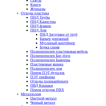
Газеты
Книги
Журналы
Отходы пластика
ПНД Трубы
ПНД Канистры
ПНД флакон
ПНД Лом
ПНД Заглушки от труб
Барьер дорожный
Мусорный контейнер
Бочка синяя
Полипропилен пластиковая мебель
Полипропилен Биг-бэги
Полипропилен Бамперы
Пластиковые ящики
Полипропилен лом
Прием ПЭТ-бутылок
ПЭТ преформа
Отходы поликарбоната
ПВД Крышки
Прием отходов ПВХ
Металлолом
Цветной металл
Черный металл