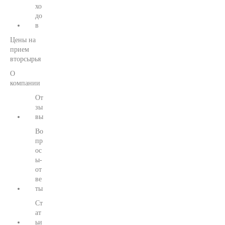
хо
до
в
Цены на
прием
вторсырья
О
компании
От
зы
вы
Во
пр
ос
ы-
от
ве
ты
Ст
ат
ьи