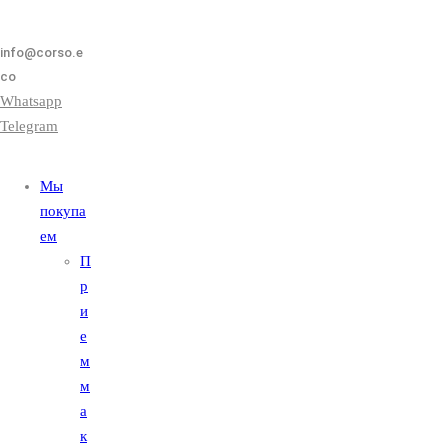
info@corso.e
co
Whatsapp
Telegram
Мы
покупа
ем
П
р
и
е
м
м
а
к