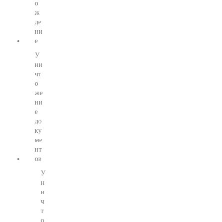
о
ж
де
ни
е
У
ни
чт
о
же
ни
е
до
ку
ме
нт
ов
У
н
и
ч
т
о