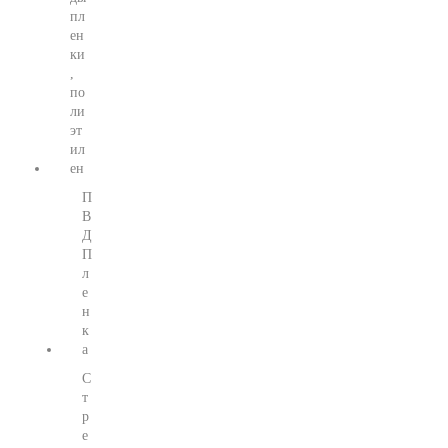
пл
ен
ки
,
по
ли
эт
ил
ен
П
В
Д
П
л
е
н
к
а
С
т
р
е