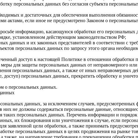
ботку персональных данных без согласия субъекта персональных
еобходимых и достаточных для обеспечения выполнения обязанно
ми актами, если иное не предусмотрено Законом о персональны
просьбе информацию, касающуюся обработки его персональных 
рядке, установленном действующим законодательством РФ;
ных данных и их законных представителей в соответствии с тр
ъектов персональных данных по запросу этого органа необходи
иченный доступ к настоящей Политике в отношении обработки 
меры для защиты персональных данных от неправомерного или 
анения персональных данных, а также от иных неправомерных д
е, доступ) персональных данных, прекратить обработку и уничт
ом о персональных данных.
 данных
сональных данных, за исключением случаев, предусмотренных ф
в них не должны содержаться персональные данные, относящиес
ия таких персональных данных. Перечень информации и порядок
данных, их блокирования или уничтожения в случае, если перс
ля заявленной цели обработки, а также принимать предусмотре
аботке персональных данных в целях продвижения на рынке това
 а также, на направление требования о прекращении обработки 