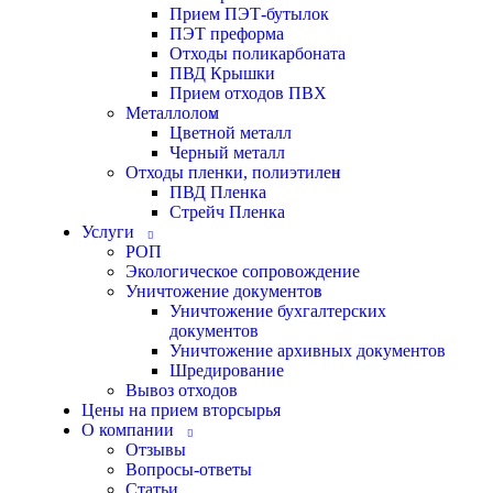
Прием ПЭТ-бутылок
ПЭТ преформа
Отходы поликарбоната
ПВД Крышки
Прием отходов ПВХ
Металлолом
Цветной металл
Черный металл
Отходы пленки, полиэтилен
ПВД Пленка
Стрейч Пленка
Услуги
РОП
Экологическое сопровождение
Уничтожение документов
Уничтожение бухгалтерских
документов
Уничтожение архивных документов
Шредирование
Вывоз отходов
Цены на прием вторсырья
О компании
Отзывы
Вопросы-ответы
Статьи