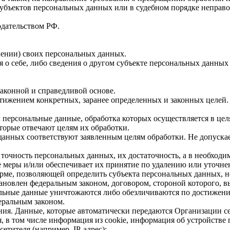
убъектов персональных данных или в судебном порядке неправо
одательством РФ.
ении) своих персональных данных.
 о себе, либо сведения о другом субъекте персональных данных б
законной и справедливой основе.
тижением конкретных, заранее определенных и законных целей.
х персональные данные, обработка которых осуществляется в це
оторые отвечают целям их обработки.
данных соответствуют заявленным целям обработки. Не допуск
 точность персональных данных, их достаточность, а в необход
 меры и/или обеспечивает их принятие по удалению или уточн
рме, позволяющей определить субъекта персональных данных, н
ановлен федеральным законом, договором, стороной которого, 
ьные данные уничтожаются либо обезличиваются по достижении
еральным законом.
ания. Данные, которые автоматически передаются Организации с
 в том числе информация из cookie, информация об устройстве 
етителя (например, IP-адрес);