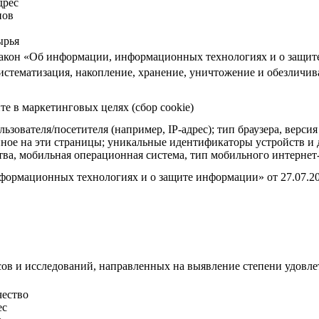
дрес
нов
ырья
акон «Об информации, информационных технологиях и о защите
систематизация, накопление, хранение, уничтожение и обезлич
те в маркетинговых целях (сбор cookie)
ьзователя/посетителя (например, IP-адрес); тип браузера, верси
енное на эти страницы; уникальные идентификаторы устройств и
тва, мобильная операционная система, тип мобильного интернет-
формационных технологиях и о защите информации» от 27.07.2
ов и исследований, направленных на выявление степени удовл
чество
ес