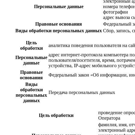
электронный а
Персональные данные
номера телефо
фотографии
адрес вывоза с
Правовые основания
Федеральный з
Виды обработки персональных данных
Сбор, запись, 
Цель
аналитика поведения пользователя на сай
обработки
адрес интернет-протокола компьютера пол
Персональные
пользователя/посетителя, время, потрач
данные
устройства, IP-адрес мобильного устройс
Правовые
Федеральный закон «Об информации, ин
основания
Виды
обработки
Передача персональных данных
персональных
данных
проведение опрос
Цель обработки
Оператора
фамилия, имя, от
электронный адр