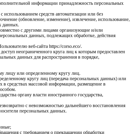
я дополнительной информации принадлежность персональных
с использованием средств автоматизации или без
очнение (обновление, изменение), извлечение, использование,
х данных.
 совместно с другими лицами организующие и/или
персональных данных, подлежащих обработке, действия
зователю веб-сайта https://corso.eco/.
 доступ неограниченного круга лиц к которым предоставлен
альных данных для распространения в порядке,
му лицу или определенному кругу лиц.
ределенному кругу лиц (передача персональных данных) или
х в средствах массовой информации, размещение в
особом.
арства органу власти иностранного государства,
езвозвратно с невозможностью дальнейшего восстановления
носители персональных данных.
нные;
обращения с требованием о прекращении обработки