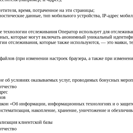
тителя, время, потраченное на эти страницы;
стические данные, тип мобильного устройства, IP-адрес мобил
ные технологии отслеживания Оператор использует для отслежив
ных, которые могут включать анонимный уникальный идентифика
огии отслеживания, которые также используются, — это маяки, т
e-файлов (при изменении настроек браузера, а также при измене
е об условиях оказываемых услуг, проводимых бонусных меропр
отчество
дрес
нов
акон «Об информации, информационных технологиях и о защите
систематизация, накопление, хранение, уничтожение и обезлич
ализация клиентской базы
отчество