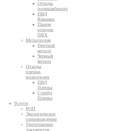
Отходы
поликарбоната
ПВД
Крышки
Прием
отходов
ПВХ
Металлолом
Цветной
металл
Черный
металл
Отходы
пленки,
полиэтилен
ПВД
Пленка
Стрейч
Пленка
Услуги
РОП
Экологическое
сопровождение
Уничтожение
документов