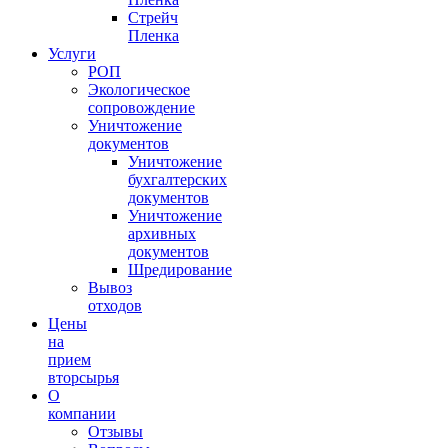
Стрейч
Пленка
Услуги
РОП
Экологическое
сопровождение
Уничтожение
документов
Уничтожение
бухгалтерских
документов
Уничтожение
архивных
документов
Шредирование
Вывоз
отходов
Цены
на
прием
вторсырья
О
компании
Отзывы