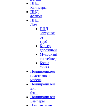
ПНД
Канистры
ПНД
флакон
ПНД
Лом
ПНД
Заглушки
от
труб
Барьер
дорожный
Мусорный
контейнер
Бочка
синяя
Полипропилен
пластиковая
мебель
Полипропилен
Биг-
бэги
Полипропилен
Бамперы
Пластиковые