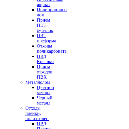
ящики
Полипропилен
лом
Прием
ПЭТ-
бутылок
ПЭТ
преформа
Отходы
поликарбоната
ПВД
Крышки
Прием
отходов
ПВХ
Металлолом
Цветной
металл
Черный
металл
Отходы
пленки,
полиэтилен
ПВД
Пленка