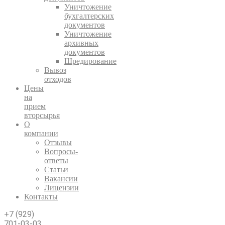
Уничтожение
бухгалтерских
документов
Уничтожение
архивных
документов
Шредирование
Вывоз
отходов
Цены
на
прием
вторсырья
О
компании
Отзывы
Вопросы-
ответы
Статьи
Вакансии
Лицензии
Контакты
+7 (929)
701-03-03