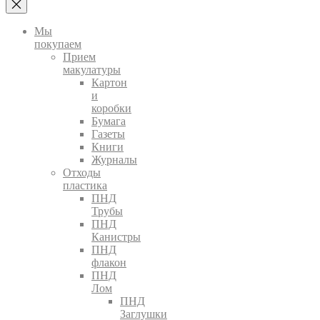
Мы
покупаем
Прием
макулатуры
Картон
и
коробки
Бумага
Газеты
Книги
Журналы
Отходы
пластика
ПНД
Трубы
ПНД
Канистры
ПНД
флакон
ПНД
Лом
ПНД
Заглушки