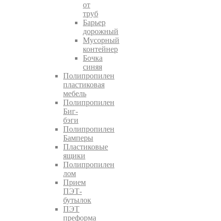
от
труб
Барьер
дорожный
Мусорный
контейнер
Бочка
синяя
Полипропилен
пластиковая
мебель
Полипропилен
Биг-
бэги
Полипропилен
Бамперы
Пластиковые
ящики
Полипропилен
лом
Прием
ПЭТ-
бутылок
ПЭТ
преформа