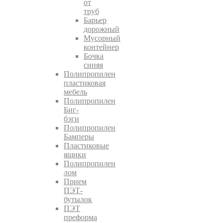
от
труб
Барьер
дорожный
Мусорный
контейнер
Бочка
синяя
Полипропилен
пластиковая
мебель
Полипропилен
Биг-
бэги
Полипропилен
Бамперы
Пластиковые
ящики
Полипропилен
лом
Прием
ПЭТ-
бутылок
ПЭТ
преформа