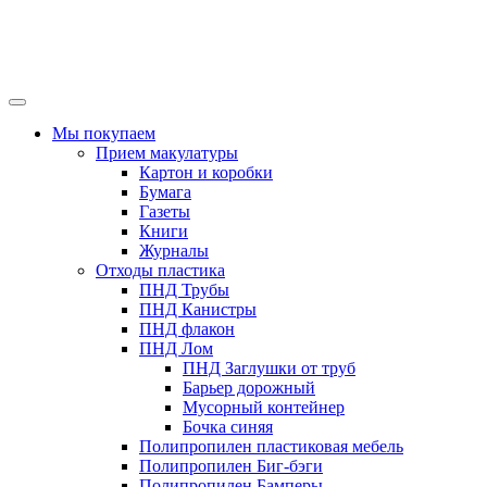
Мы покупаем
Прием макулатуры
Картон и коробки
Бумага
Газеты
Книги
Журналы
Отходы пластика
ПНД Трубы
ПНД Канистры
ПНД флакон
ПНД Лом
ПНД Заглушки от труб
Барьер дорожный
Мусорный контейнер
Бочка синяя
Полипропилен пластиковая мебель
Полипропилен Биг-бэги
Полипропилен Бамперы