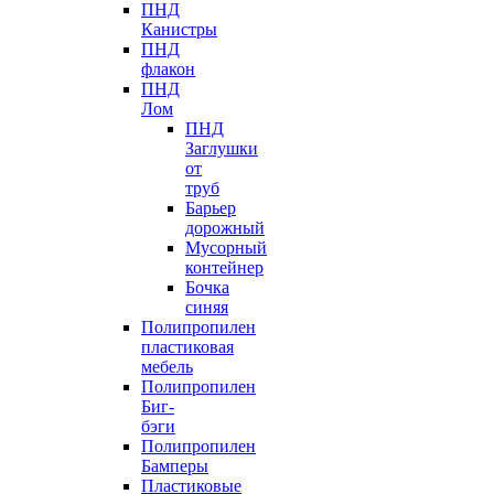
ПНД
Канистры
ПНД
флакон
ПНД
Лом
ПНД
Заглушки
от
труб
Барьер
дорожный
Мусорный
контейнер
Бочка
синяя
Полипропилен
пластиковая
мебель
Полипропилен
Биг-
бэги
Полипропилен
Бамперы
Пластиковые