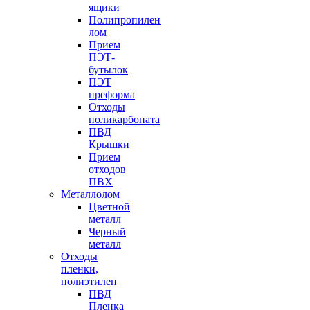
ящики
Полипропилен
лом
Прием
ПЭТ-
бутылок
ПЭТ
преформа
Отходы
поликарбоната
ПВД
Крышки
Прием
отходов
ПВХ
Металлолом
Цветной
металл
Черный
металл
Отходы
пленки,
полиэтилен
ПВД
Пленка