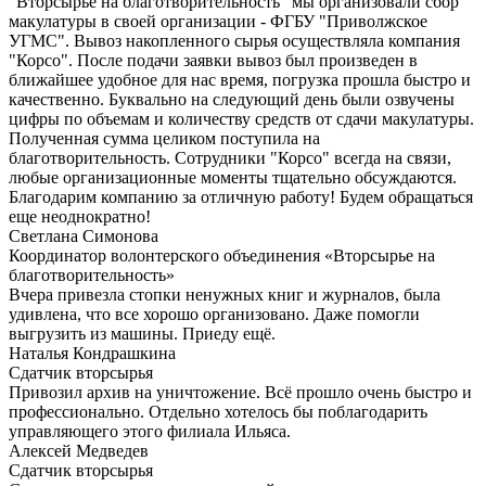
"Вторсырьё на благотворительность" мы организовали сбор
макулатуры в своей организации - ФГБУ "Приволжское
УГМС". Вывоз накопленного сырья осуществляла компания
"Корсо". После подачи заявки вывоз был произведен в
ближайшее удобное для нас время, погрузка прошла быстро и
качественно. Буквально на следующий день были озвучены
цифры по объемам и количеству средств от сдачи макулатуры.
Полученная сумма целиком поступила на
благотворительность. Сотрудники "Корсо" всегда на связи,
любые организационные моменты тщательно обсуждаются.
Благодарим компанию за отличную работу! Будем обращаться
еще неоднократно!
Светлана Симонова
Координатор волонтерского объединения «Вторсырье на
благотворительность»
Вчера привезла стопки ненужных книг и журналов, была
удивлена, что все хорошо организовано. Даже помогли
выгрузить из машины. Приеду ещё.
Наталья Кондрашкина​
Сдатчик вторсырья
Привозил архив на уничтожение. Всё прошло очень быстро и
профессионально. Отдельно хотелось бы поблагодарить
управляющего этого филиала Ильяса.
Алексей Медведев
Сдатчик вторсырья​