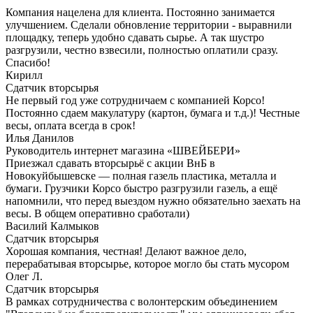
Компания нацелена для клиента. Постоянно занимается
улучшением. Сделали обновление территории - выравнили
площадку, теперь удобно сдавать сырье. А так шустро
разгрузили, честно взвесили, полностью оплатили сразу.
Спасибо!
Кирилл
Сдатчик вторсырья
Не первый год уже сотрудничаем с компанией Корсо!
Постоянно сдаем макулатуру (картон, бумага и т.д.)! Честные
весы, оплата всегда в срок!
Илья Данилов
Руководитель интернет магазина «ШВЕЙБЕРИ»
Приезжал сдавать вторсырьё с акции ВнБ в
Новокуйбышевске — полная газель пластика, металла и
бумаги. Грузчики Корсо быстро разгрузили газель, а ещё
напомнили, что перед выездом нужно обязательно заехать на
весы. В общем оперативно сработали)
Василий Калмыков
Сдатчик вторсырья
Хорошая компания, честная! Делают важное дело,
перерабатывая вторсырье, которое могло бы стать мусором
Олег Л.
Сдатчик вторсырья
В рамках сотрудничества с волонтерским объединением