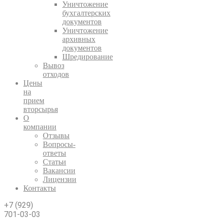
Уничтожение
бухгалтерских
документов
Уничтожение
архивных
документов
Шредирование
Вывоз
отходов
Цены
на
прием
вторсырья
О
компании
Отзывы
Вопросы-
ответы
Статьи
Вакансии
Лицензии
Контакты
+7 (929)
701-03-03