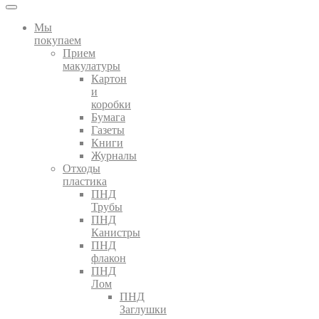
Мы
покупаем
Прием
макулатуры
Картон
и
коробки
Бумага
Газеты
Книги
Журналы
Отходы
пластика
ПНД
Трубы
ПНД
Канистры
ПНД
флакон
ПНД
Лом
ПНД
Заглушки