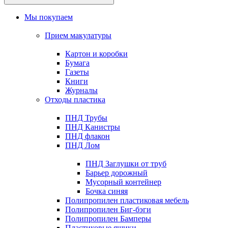
Мы покупаем
Прием макулатуры
Картон и коробки
Бумага
Газеты
Книги
Журналы
Отходы пластика
ПНД Трубы
ПНД Канистры
ПНД флакон
ПНД Лом
ПНД Заглушки от труб
Барьер дорожный
Мусорный контейнер
Бочка синяя
Полипропилен пластиковая мебель
Полипропилен Биг-бэги
Полипропилен Бамперы
Пластиковые ящики