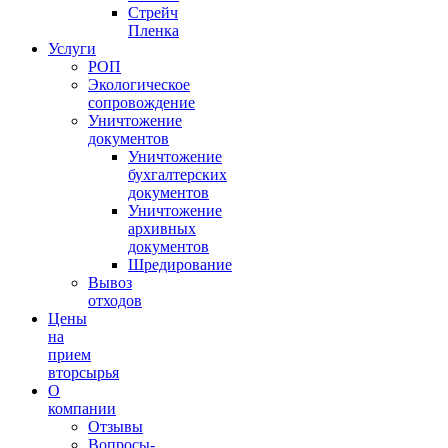
Стрейч
Пленка
Услуги
РОП
Экологическое
сопровождение
Уничтожение
документов
Уничтожение
бухгалтерских
документов
Уничтожение
архивных
документов
Шредирование
Вывоз
отходов
Цены
на
прием
вторсырья
О
компании
Отзывы
Вопросы-