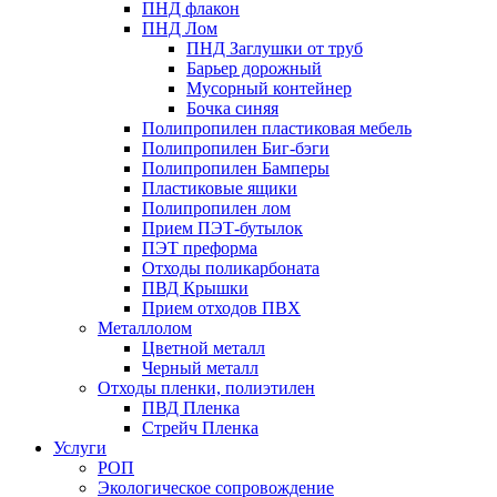
ПНД флакон
ПНД Лом
ПНД Заглушки от труб
Барьер дорожный
Мусорный контейнер
Бочка синяя
Полипропилен пластиковая мебель
Полипропилен Биг-бэги
Полипропилен Бамперы
Пластиковые ящики
Полипропилен лом
Прием ПЭТ-бутылок
ПЭТ преформа
Отходы поликарбоната
ПВД Крышки
Прием отходов ПВХ
Металлолом
Цветной металл
Черный металл
Отходы пленки, полиэтилен
ПВД Пленка
Стрейч Пленка
Услуги
РОП
Экологическое сопровождение