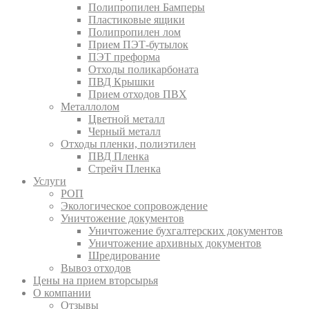
Полипропилен Бамперы
Пластиковые ящики
Полипропилен лом
Прием ПЭТ-бутылок
ПЭТ преформа
Отходы поликарбоната
ПВД Крышки
Прием отходов ПВХ
Металлолом
Цветной металл
Черный металл
Отходы пленки, полиэтилен
ПВД Пленка
Стрейч Пленка
Услуги
РОП
Экологическое сопровождение
Уничтожение документов
Уничтожение бухгалтерских документов
Уничтожение архивных документов
Шредирование
Вывоз отходов
Цены на прием вторсырья
О компании
Отзывы