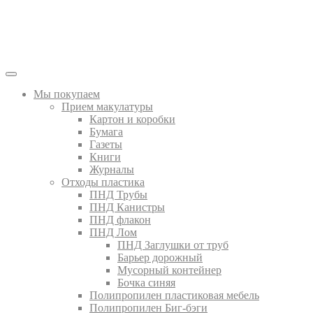
Мы покупаем
Прием макулатуры
Картон и коробки
Бумага
Газеты
Книги
Журналы
Отходы пластика
ПНД Трубы
ПНД Канистры
ПНД флакон
ПНД Лом
ПНД Заглушки от труб
Барьер дорожный
Мусорный контейнер
Бочка синяя
Полипропилен пластиковая мебель
Полипропилен Биг-бэги