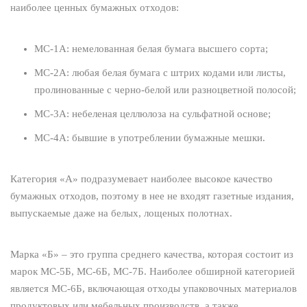
наиболее ценных бумажных отходов:
МС-1А: немелованная белая бумага высшего сорта;
МС-2А: любая белая бумага с штрих кодами или листы,
пролинованные с черно-белой или разноцветной полосой;
МС-3А: небеленая целлюлоза на сульфатной основе;
МС-4А: бывшие в употреблении бумажные мешки.
Категория «А» подразумевает наиболее высокое качество
бумажных отходов, поэтому в нее не входят газетные издания,
выпускаемые даже на белых, лощеных полотнах.
Марка «Б» – это группа среднего качества, которая состоит из
марок МС-5Б, МС-6Б, МС-7Б. Наиболее обширной категорией
является МС-6Б, включающая отходы упаковочных материалов
продуктовых или мебельных производств, а также